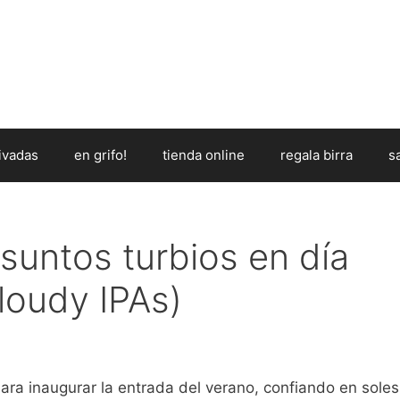
ivadas
en grifo!
tienda online
regala birra
s
suntos turbios en día
loudy IPAs)
ara inaugurar la entrada del verano, confiando en soles