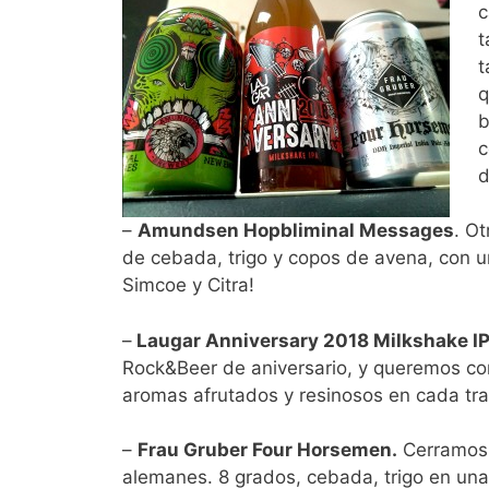
c
t
t
q
b
c
d
–
Amundsen Hopbliminal Messages
. O
de cebada, trigo y copos de avena, con u
Simcoe y Citra!
–
Laugar Anniversary 2018 Milkshake IP
Rock&Beer de aniversario, y queremos com
aromas afrutados y resinosos en cada tra
–
Frau Gruber Four Horsemen.
Cerramos 
alemanes. 8 grados, cebada, trigo en una