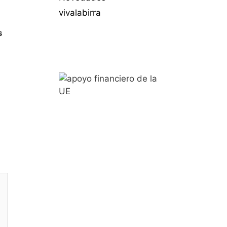
vivalabirra
s