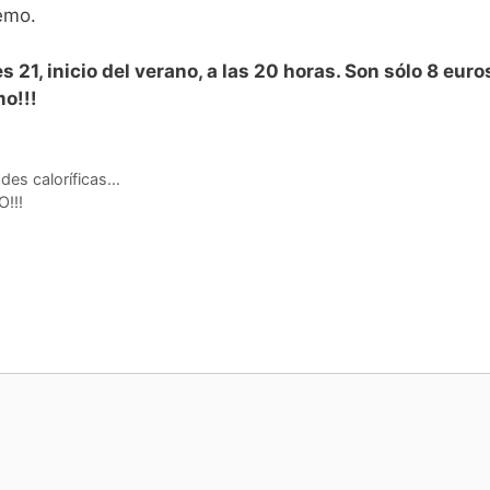
remo.
s 21, inicio del verano, a las 20 horas. Son sólo 8 euro
mo!!!
des caloríficas…
!!!