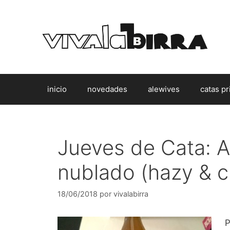
Saltar
al
contenido
inicio
novedades
alewives
catas pr
Jueves de Cata: A
nublado (hazy & c
18/06/2018
por
vivalabirra
P