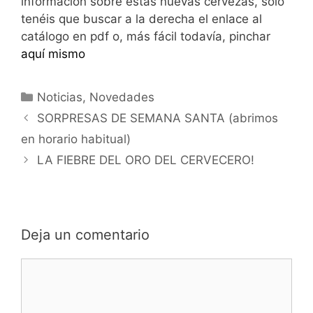
información sobre estas nuevas cervezas, sólo
tenéis que buscar a la derecha el enlace al
catálogo en pdf o, más fácil todavía, pinchar
aquí mismo
Categorías
Noticias
,
Novedades
SORPRESAS DE SEMANA SANTA (abrimos
en horario habitual)
LA FIEBRE DEL ORO DEL CERVECERO!
Deja un comentario
Comentario