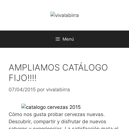
Saltar
al
contenido
Menú
AMPLIAMOS CATÁLOGO
FIJO!!!!
07/04/2015
por
vivalabirra
Cómo nos gusta probar cervezas nuevas.
Descubrir, compartir y disfrutar de nuevos
sabores y experiencias. La satisfacción mata el