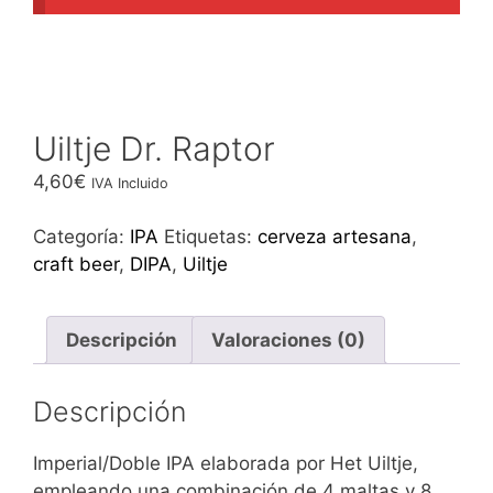
Uiltje Dr. Raptor
4,60
€
IVA Incluido
Categoría:
IPA
Etiquetas:
cerveza artesana
,
craft beer
,
DIPA
,
Uiltje
Descripción
Valoraciones (0)
Descripción
Imperial/Doble IPA elaborada por Het Uiltje,
empleando una combinación de 4 maltas y 8