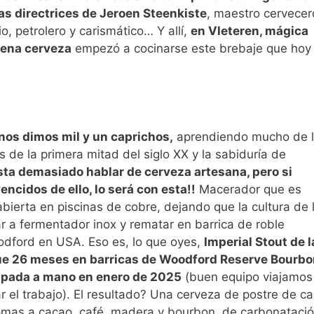
as directrices de Jeroen Steenkiste
, maestro cervecer
o, petrolero y carismático… Y allí,
en Vleteren, mágica
uena cerveza
empezó a cocinarse este brebaje que hoy
nos dimos mil y un caprichos,
aprendiendo mucho de 
s de la primera mitad del siglo XX y la sabiduría de
ta demasiado hablar de cerveza artesana, pero si
cidos de ello, lo será con esta!!
Macerador que es
bierta en piscinas de cobre, dejando que la cultura de 
r a fermentador inox y rematar en barrica de roble
oodford en USA. Eso es, lo que oyes,
Imperial Stout de l
ue 26 meses en barricas de Woodford Reserve Bourbo
apada a mano en enero de 2025
(buen equipo viajamos
r el trabajo). El resultado? Una cerveza de postre de ca
romas a cacao, café, madera y bourbon, de carbonataci