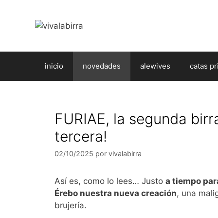
Saltar
al
contenido
inicio
novedades
alewives
catas pr
FURIAE, la segunda birra
tercera!
02/10/2025
por
vivalabirra
Así es, como lo lees… Justo
a tiempo par
Érebo nuestra nueva creación
, una mali
brujería.