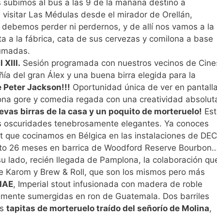
subimos al bus a las 9 de la mañana destino a
visitar Las Médulas desde el mirador de Orellán,
o debemos perder ni perdernos, y de allí nos vamos a la
ita a la fábrica, cata de sus cervezas y comilona a base
umadas.
 XIII.
Sesión programada con nuestros vecinos de Cine
a del gran Álex y una buena birra elegida para la
 Peter Jackson!!!
Oportunidad única de ver en pantall
ona gore y comedia regada con una creatividad absolut
evas birras de la casa y un poquito de morteruelo!
Est
s oscuridades tenebrosamente elegantes. Ya conoces
out que cocinamos en Bélgica en las instalaciones de DE
to 26 meses en barrica de Woodford Reserve Bourbon
a su lado, recién llegada de Pamplona, la colaboración qu
e Karom y Brew & Roll, que son los mismos pero más
IAE
, Imperial stout infusionada con madera de roble
amente sumergidas en ron de Guatemala. Dos barriles
as
tapitas de morteruelo traído del señorío de Molina
,