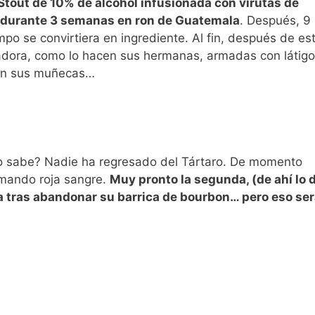
Stout de 10% de alcohol infusionada con virutas de
durante 3 semanas en ron de Guatemala
. Después, 9
o se convirtiera en ingrediente. Al fin, después de es
rradora, como lo hacen sus hermanas, armadas con látig
 en sus muñecas…
 lo sabe? Nadie ha regresado del Tártaro. De momento
ramando roja sangre.
Muy pronto la segunda, (de ahí lo 
ha tras abandonar su barrica de bourbon… pero eso se