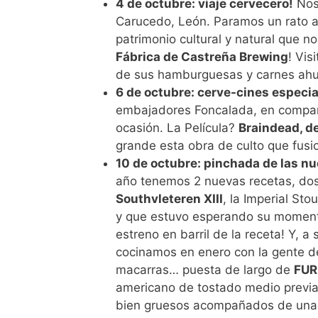
4 de octubre: viaje cervecero!
Nos 
Carucedo, León. Paramos un rato a 
patrimonio cultural y natural que n
Fábrica de Castreña Brewing
! Vis
de sus hamburguesas y carnes ah
6 de octubre: cerve-cines especial
embajadores Foncalada, en compañí
ocasión. La Película?
Braindead, de
grande esta obra de culto que fusi
10 de octubre: pinchada de las nu
año tenemos 2 nuevas recetas, do
Southvleteren XIII
, la Imperial St
y que estuvo esperando su momen
estreno en barril de la receta! Y, 
cocinamos en enero con la gente d
macarras… puesta de largo de
FUR
americano de tostado medio previ
bien gruesos acompañados de un