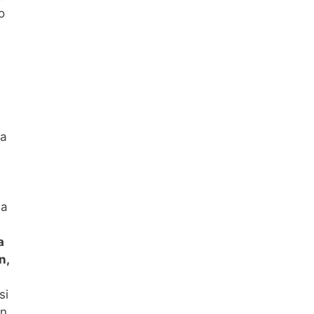
o
la
la
a
n,
si
ón