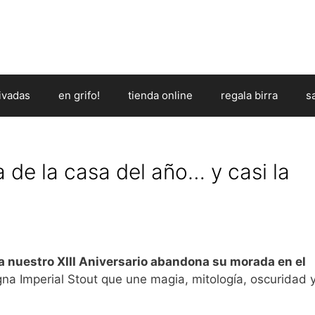
ivadas
en grifo!
tienda online
regala birra
s
 de la casa del año… y casi la
a nuestro XIII Aniversario abandona su morada en el
gna Imperial Stout que une magia, mitología, oscuridad 