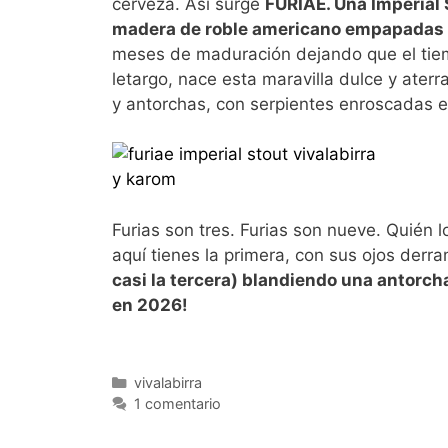
cerveza. Así surge
FURIAE. Una Imperial 
madera de roble americano empapadas 
meses de maduración dejando que el tiemp
letargo, nace esta maravilla dulce y ate
y antorchas, con serpientes enroscadas
Furias son tres. Furias son nueve. Quién
aquí tienes la primera, con sus ojos der
casi la tercera) blandiendo una antorc
en 2026!
Categorías
vivalabirra
1 comentario