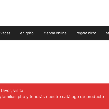
ivadas
en grifo!
tienda online
regala birra
s
favor, visita
es/familias.php y tendrás nuestro catálogo de producto