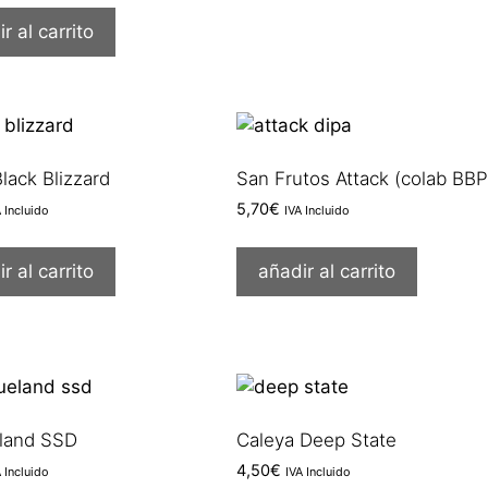
r al carrito
Black Blizzard
San Frutos Attack (colab BBP
5,70
€
A Incluido
IVA Incluido
r al carrito
añadir al carrito
land SSD
Caleya Deep State
4,50
€
A Incluido
IVA Incluido