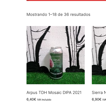
Ordena
Mostrando 1–18 de 36 resultados
por
los
últimos
Arpus TDH Mosaic DIPA 2021
Sierra
6,40
€
6,90
€
IVA Incluido
IV