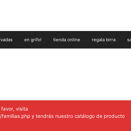
ivadas
en grifo!
tienda online
regala birra
s
favor, visita
es/familias.php y tendrás nuestro catálogo de producto