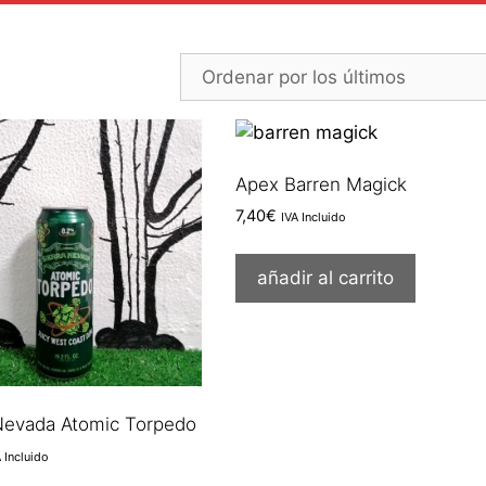
do
Apex Barren Magick
7,40
€
IVA Incluido
añadir al carrito
 Nevada Atomic Torpedo
A Incluido