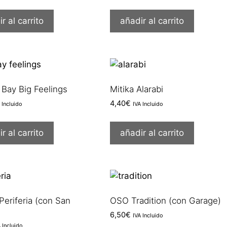
r al carrito
añadir al carrito
Bay Big Feelings
Mitika Alarabi
4,40
€
 Incluido
IVA Incluido
r al carrito
añadir al carrito
Periferia (con San
OSO Tradition (con Garage)
6,50
€
IVA Incluido
A Incluido