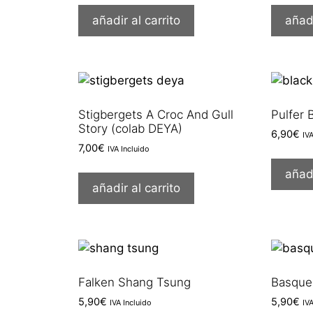
añadir al carrito
añadi
Stigbergets A Croc And Gull
Pulfer 
Story (colab DEYA)
6,90
€
IV
7,00
€
IVA Incluido
añadi
añadir al carrito
Falken Shang Tsung
Basque
5,90
€
5,90
€
IVA Incluido
IV