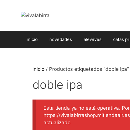
Saltar
al
contenido
inicio
novedades
alewives
catas pr
Inicio
/ Productos etiquetados “doble ipa”
doble ipa
Esta tienda ya no está operativa. Por 
https://vivalabirrashop.mitiendaair.
actualizado