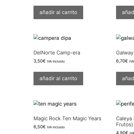
añadir al carrito
añadi
DelNorte Camp-era
Galway 
3,50
€
6,70
€
IVA Incluido
IVA
añadir al carrito
añadi
Magic Rock Ten Magic Years
Caleya 
Frutos)
6,50
€
IVA Incluido
4,90
€
IV