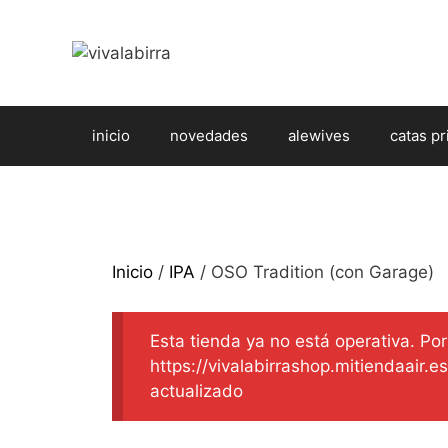
Saltar
al
contenido
inicio
novedades
alewives
catas pr
Inicio
/
IPA
/ OSO Tradition (con Garage)
Esta tienda ya no está operativa. Por 
https://vivalabirrashop.mitiendaair.
actualizado