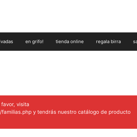
ivadas
en grifo!
tienda online
regala birra
s
favor, visita
es/familias.php y tendrás nuestro catálogo de producto