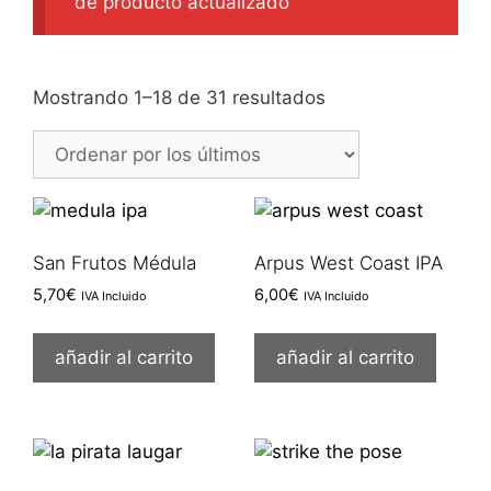
de producto actualizado
Ordenado
Mostrando 1–18 de 31 resultados
por
los
últimos
San Frutos Médula
Arpus West Coast IPA
5,70
€
6,00
€
IVA Incluido
IVA Incluido
añadir al carrito
añadir al carrito