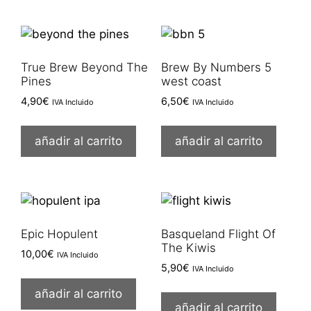
True Brew Beyond The
Brew By Numbers 5
Pines
west coast
4,90
€
6,50
€
IVA Incluido
IVA Incluido
añadir al carrito
añadir al carrito
Epic Hopulent
Basqueland Flight Of
The Kiwis
10,00
€
IVA Incluido
5,90
€
IVA Incluido
añadir al carrito
añadir al carrito