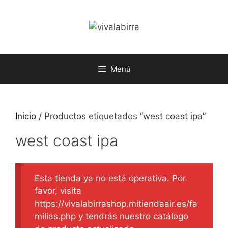
Saltar
al
contenido
Menú
Inicio
/ Productos etiquetados “west coast ipa”
west coast ipa
Esta tienda ya no está operativa. Por
favor, visita
https://vivalabirrashop.mitiendaair.es/fa
milias.php y tendrás nuestro catálogo