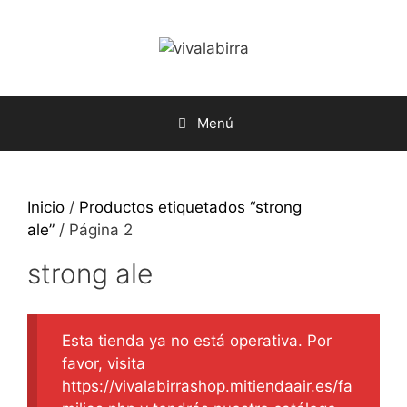
Saltar
al
contenido
Menú
Inicio
/
Productos etiquetados “strong
ale”
/ Página 2
strong ale
Esta tienda ya no está operativa. Por
favor, visita
https://vivalabirrashop.mitiendaair.es/fa