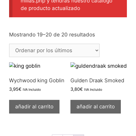
milias.php y tendrás nuestro catálogo
de producto actualizado
Ordenado
Mostrando 19–20 de 20 resultados
por
los
últimos
Wychwood king Goblin
Gulden Draak Smoked
3,95
€
3,80
€
IVA Incluido
IVA Incluido
añadir al carrito
añadir al carrito