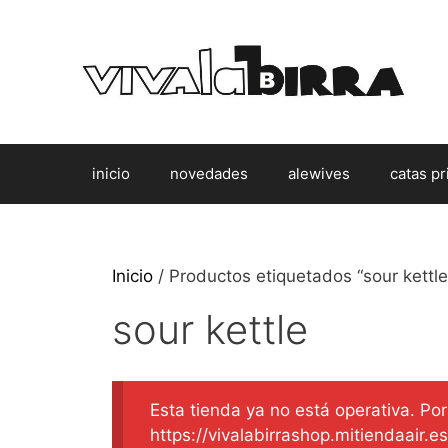
Saltar
al
contenido
inicio
novedades
alewives
catas pr
Inicio
/ Productos etiquetados “sour kettle
sour kettle
Esta tienda ya no está operativa. Por 
https://vivalabirrashop.mitiendaair.