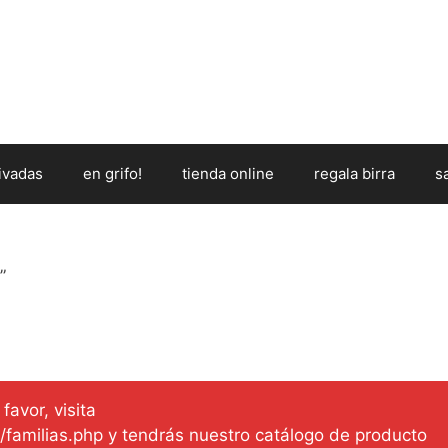
ivadas
en grifo!
tienda online
regala birra
s
”
favor, visita
es/familias.php y tendrás nuestro catálogo de producto