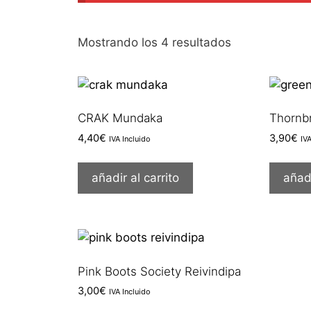
Ordenado
Mostrando los 4 resultados
por
los
últimos
CRAK Mundaka
Thornb
4,40
€
3,90
€
IVA Incluido
IV
añadir al carrito
añadi
Pink Boots Society Reivindipa
3,00
€
IVA Incluido