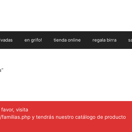
ivadas
en grifo!
tienda online
regala birra
s
a”
favor, visita
es/familias.php y tendrás nuestro catálogo de producto