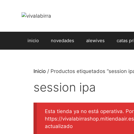
Saltar
al
contenido
inicio
novedades
alewives
catas pr
Inicio
/ Productos etiquetados “session ip
session ipa
Esta tienda ya no está operativa. Por 
https://vivalabirrashop.mitiendaair.
actualizado