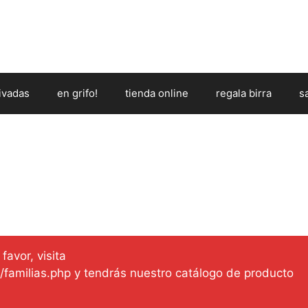
ivadas
en grifo!
tienda online
regala birra
s
favor, visita
es/familias.php y tendrás nuestro catálogo de producto