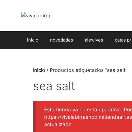
Saltar
al
contenido
inicio
novedades
alewives
catas pr
Inicio
/ Productos etiquetados “sea salt”
sea salt
Esta tienda ya no está operativa. Por 
https://vivalabirrashop.mitiendaair.
actualizado