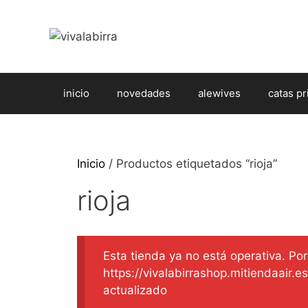
Saltar
al
contenido
inicio
novedades
alewives
catas pr
Inicio
/ Productos etiquetados “rioja”
rioja
Esta tienda ya no está operativa. Por 
https://vivalabirrashop.mitiendaair.
actualizado