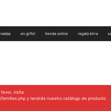
ivadas
en grifo!
tienda online
regala birra
s
favor, visita
es/familias.php y tendrás nuestro catálogo de producto