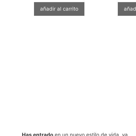
añadir al carrito
añadi
Has entrado
en un nuevo estilo de vida, ya