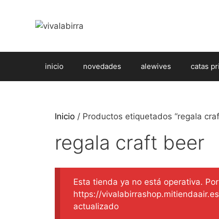
Saltar
al
contenido
inicio
novedades
alewives
catas pr
Inicio
/ Productos etiquetados “regala craf
regala craft beer
Esta tienda ya no está operativa. Por 
https://vivalabirrashop.mitiendaair.
actualizado