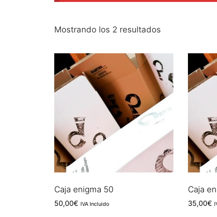
Ordenado
Mostrando los 2 resultados
por
los
últimos
Caja enigma 50
Caja e
50,00
€
35,00
€
IVA Incluido
I