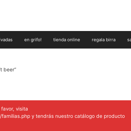
ivadas
en grifo!
tienda online
regala birra
s
t beer”
favor, visita
es/familias.php y tendrás nuestro catálogo de producto