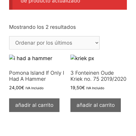
de producto actualizado
Ordenado
Mostrando los 2 resultados
por
los
últimos
Pomona Island If Only I
3 Fonteinen Oude
Had A Hammer
Kriek no. 75 2019/2020
24,00
€
19,50
€
IVA Incluido
IVA Incluido
añadir al carrito
añadir al carrito