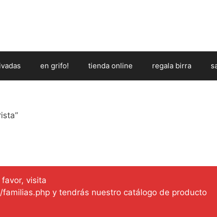
ivadas
en grifo!
tienda online
regala birra
s
ista”
favor, visita
es/familias.php y tendrás nuestro catálogo de producto