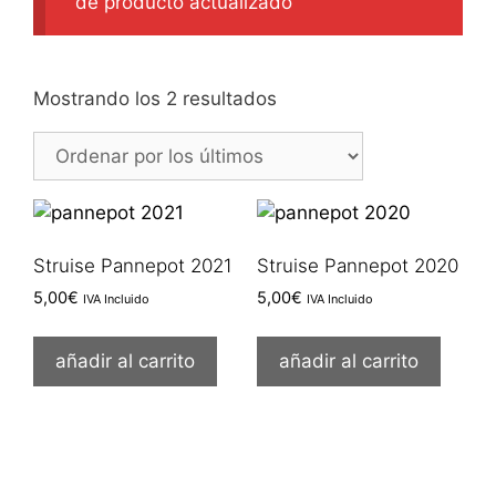
de producto actualizado
Ordenado
Mostrando los 2 resultados
por
los
últimos
Struise Pannepot 2021
Struise Pannepot 2020
5,00
€
5,00
€
IVA Incluido
IVA Incluido
añadir al carrito
añadir al carrito