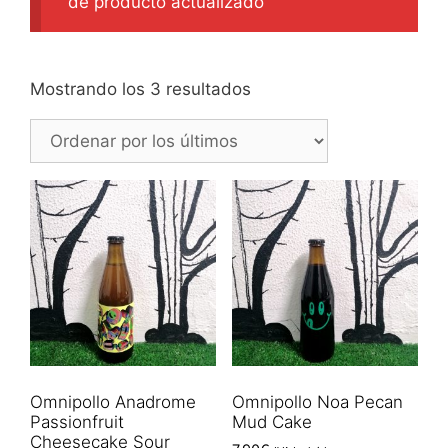
de producto actualizado
Ordenado
Mostrando los 3 resultados
por
los
últimos
Omnipollo Anadrome
Omnipollo Noa Pecan
Passionfruit
Mud Cake
Cheesecake Sour