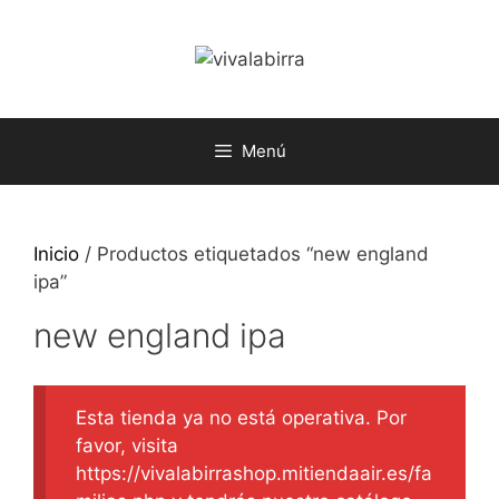
Saltar
al
contenido
Menú
Inicio
/ Productos etiquetados “new england
ipa”
new england ipa
Esta tienda ya no está operativa. Por
favor, visita
https://vivalabirrashop.mitiendaair.es/fa