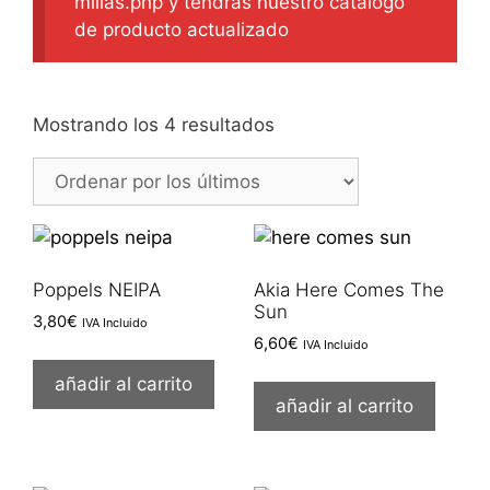
milias.php y tendrás nuestro catálogo
de producto actualizado
Ordenado
Mostrando los 4 resultados
por
los
últimos
Poppels NEIPA
Akia Here Comes The
Sun
3,80
€
IVA Incluido
6,60
€
IVA Incluido
añadir al carrito
añadir al carrito