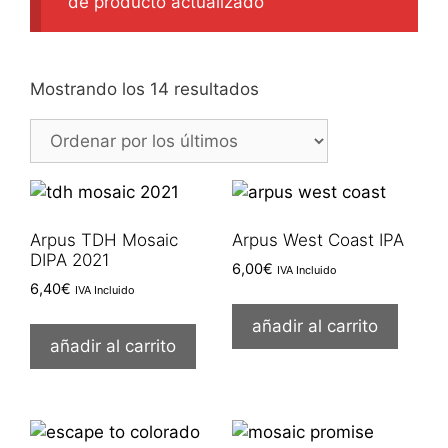
de producto actualizado
Ordenado
Mostrando los 14 resultados
por
los
últimos
Arpus TDH Mosaic
Arpus West Coast IPA
DIPA 2021
6,00
€
IVA Incluido
6,40
€
IVA Incluido
añadir al carrito
añadir al carrito