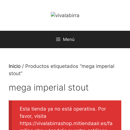
Saltar
al
contenido
Menú
Inicio
/ Productos etiquetados “mega imperial
stout”
mega imperial stout
Esta tienda ya no está operativa. Por
favor, visita
https://vivalabirrashop.mitiendaair.es/fa