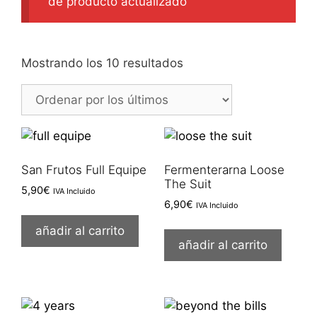
de producto actualizado
Ordenado
Mostrando los 10 resultados
por
los
últimos
San Frutos Full Equipe
Fermenterarna Loose
The Suit
5,90
€
IVA Incluido
6,90
€
IVA Incluido
añadir al carrito
añadir al carrito