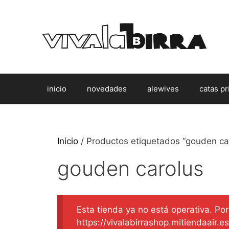
Saltar
al
contenido
inicio
novedades
alewives
catas pr
Inicio
/ Productos etiquetados “gouden ca
gouden carolus
Esta tienda ya no está operativa. Por 
https://vivalabirrashop.mitiendaair.