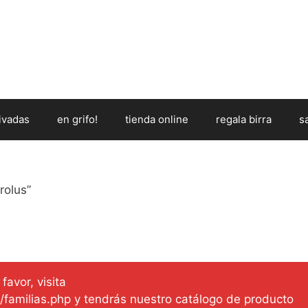
ivadas
en grifo!
tienda online
regala birra
s
rolus”
favor, visita
es/familias.php y tendrás nuestro catálogo de producto