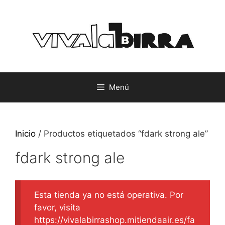
Saltar
al
contenido
Menú
Inicio
/ Productos etiquetados “fdark strong ale”
fdark strong ale
Esta tienda ya no está operativa. Por
favor, visita
https://vivalabirrashop.mitiendaair.es/fa