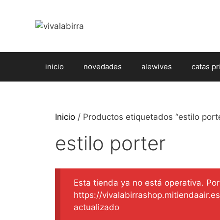
Saltar
al
contenido
inicio
novedades
alewives
catas pr
Inicio
/ Productos etiquetados “estilo port
estilo porter
Esta tienda ya no está operativa. Por 
https://vivalabirrashop.mitiendaair.
actualizado