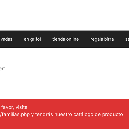
ivadas
en grifo!
tienda online
regala birra
s
er”
favor, visita
es/familias.php y tendrás nuestro catálogo de producto