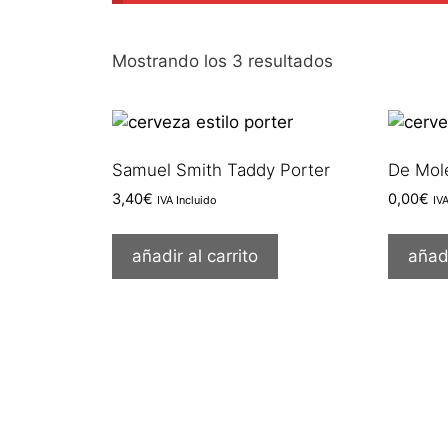
Ordenado
Mostrando los 3 resultados
por
los
últimos
Samuel Smith Taddy Porter
De Mole
3,40
€
0,00
€
IVA Incluido
IV
añadir al carrito
añadi