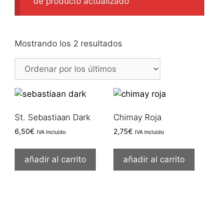
de producto actualizado
Ordenado
Mostrando los 2 resultados
por
los
últimos
St. Sebastiaan Dark
Chimay Roja
6,50
€
2,75
€
IVA Incluido
IVA Incluido
añadir al carrito
añadir al carrito