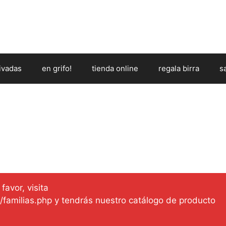
ivadas
en grifo!
tienda online
regala birra
s
favor, visita
es/familias.php y tendrás nuestro catálogo de producto