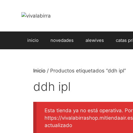
Saltar
al
contenido
inicio
novedades
alewives
catas pr
Inicio
/ Productos etiquetados “ddh ipl”
ddh ipl
Esta tienda ya no está operativa. Por 
https://vivalabirrashop.mitiendaair.
actualizado