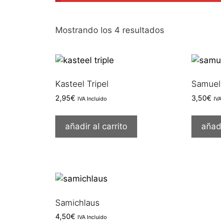
Ordenado
Mostrando los 4 resultados
por
los
últimos
Kasteel Tripel
Samuel 
2,95
€
3,50
€
IVA Incluido
IV
añadir al carrito
añadi
Samichlaus
4,50
€
IVA Incluido