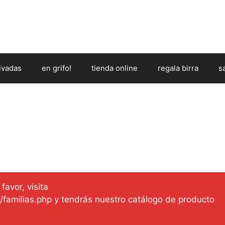
ivadas
en grifo!
tienda online
regala birra
s
favor, visita
es/familias.php y tendrás nuestro catálogo de producto