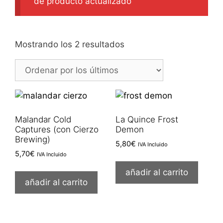
de producto actualizado
Ordenado
Mostrando los 2 resultados
por
los
últimos
Malandar Cold
La Quince Frost
Captures (con Cierzo
Demon
Brewing)
5,80
€
IVA Incluido
5,70
€
IVA Incluido
añadir al carrito
añadir al carrito