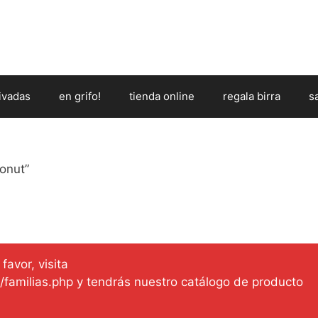
ivadas
en grifo!
tienda online
regala birra
s
onut”
favor, visita
es/familias.php y tendrás nuestro catálogo de producto