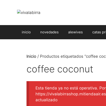
Saltar
al
contenido
inicio
novedades
alewives
catas pr
Inicio
/ Productos etiquetados “coffee coc
coffee coconut
Esta tienda ya no está operativa. Por 
https://vivalabirrashop.mitiendaair.
actualizado