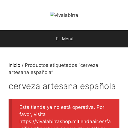
Saltar
al
contenido
Menú
Inicio
/ Productos etiquetados “cerveza
artesana española”
cerveza artesana española
Esta tienda ya no está operativa. Por
favor, visita
https://vivalabirrashop.mitiendaair.es/fa