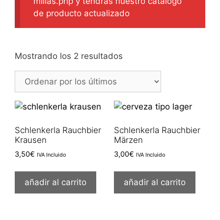
milias.php y tendrás nuestro catálogo
de producto actualizado
Ordenado
Mostrando los 2 resultados
por
los
últimos
Schlenkerla Rauchbier
Schlenkerla Rauchbier
Krausen
Märzen
3,50
€
3,00
€
IVA Incluido
IVA Incluido
añadir al carrito
añadir al carrito