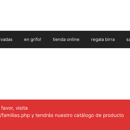
ivadas
en grifo!
tienda online
regala birra
s
favor, visita
es/familias.php y tendrás nuestro catálogo de producto