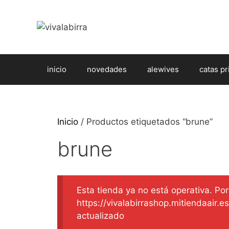
Saltar
al
contenido
inicio
novedades
alewives
catas pr
Inicio
/ Productos etiquetados “brune”
brune
Esta tienda ya no está operativa. Por 
https://vivalabirrashop.mitiendaair.
actualizado