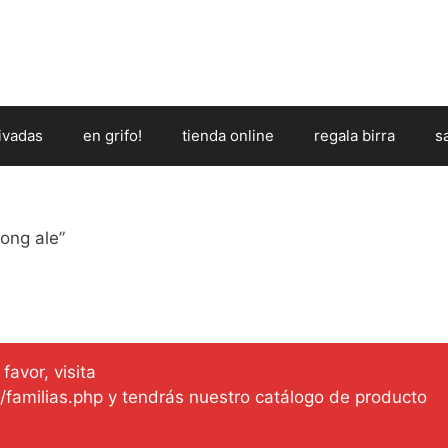
ivadas
en grifo!
tienda online
regala birra
s
ong ale”
favor, visita
es/familias.php y tendrás nuestro catálogo de producto