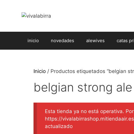
Saltar
al
contenido
inicio
novedades
alewives
catas pr
Inicio
/ Productos etiquetados “belgian str
belgian strong ale
Esta tienda ya no está operativa. Por 
https://vivalabirrashop.mitiendaair.
actualizado