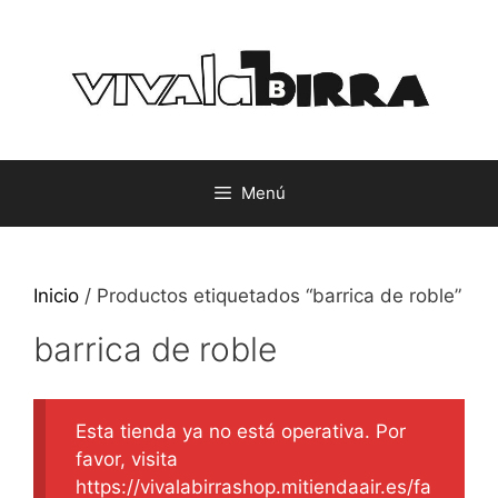
Saltar
al
contenido
Menú
Inicio
/ Productos etiquetados “barrica de roble”
barrica de roble
Esta tienda ya no está operativa. Por
favor, visita
https://vivalabirrashop.mitiendaair.es/fa