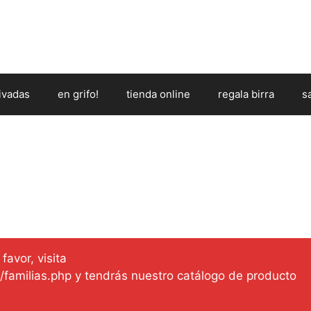
ivadas
en grifo!
tienda online
regala birra
s
favor, visita
es/familias.php y tendrás nuestro catálogo de producto