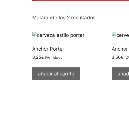
Ordenado
Mostrando los 2 resultados
por
los
últimos
Anchor Porter
Anchor
3,25
€
3,50
€
IVA Incluido
IV
añadir al carrito
añadi