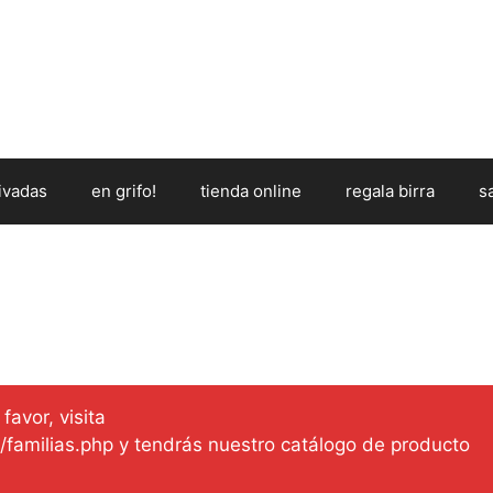
ivadas
en grifo!
tienda online
regala birra
s
favor, visita
es/familias.php y tendrás nuestro catálogo de producto