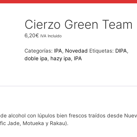
Cierzo Green Team
6,20
€
IVA Incluido
Categorías:
IPA
,
Novedad
Etiquetas:
DIPA
,
doble ipa
,
hazy ipa
,
IPA
e alcohol con lúpulos bien frescos traídos desde Nue
fic Jade, Motueka y Rakau).