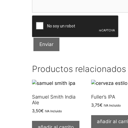
Productos relacionados
Samuel Smith India
Fuller’s IPA
Ale
3,75
€
IVA Incluido
3,50
€
IVA Incluido
añadir al carr
añadir al carrito