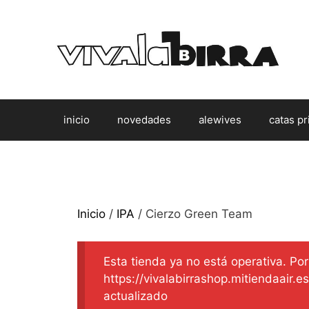
Saltar
al
contenido
inicio
novedades
alewives
catas pr
Inicio
/
IPA
/ Cierzo Green Team
Esta tienda ya no está operativa. Por 
https://vivalabirrashop.mitiendaair.
actualizado