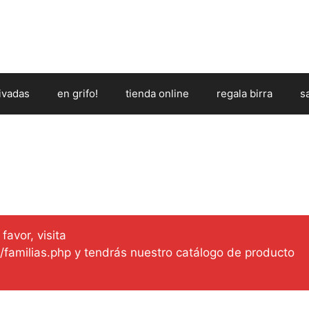
ivadas
en grifo!
tienda online
regala birra
s
favor, visita
es/familias.php y tendrás nuestro catálogo de producto