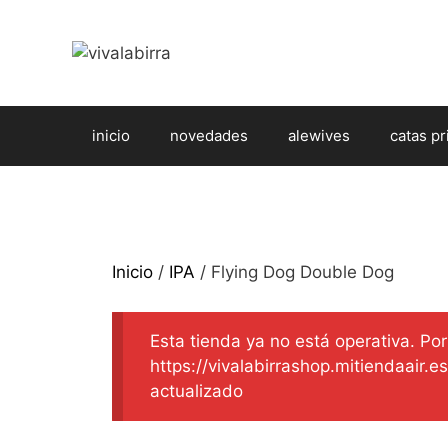
Saltar
al
contenido
inicio
novedades
alewives
catas pr
Inicio
/
IPA
/ Flying Dog Double Dog
Esta tienda ya no está operativa. Por 
https://vivalabirrashop.mitiendaair.
actualizado