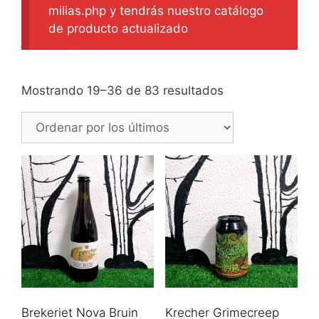
milias.php y tendrás nuestro catálogo
de producto actualizado
Ordenado
Mostrando 19–36 de 83 resultados
por
los
últimos
Brekeriet Nova Bruin
Krecher Grimecreep