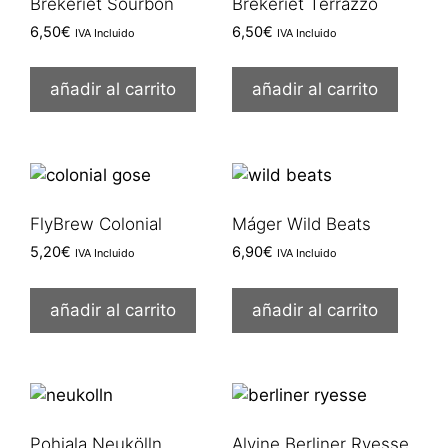
Brekeriet Sourbon
Brekeriet Terrazzo
6,50
€
6,50
€
IVA Incluido
IVA Incluido
añadir al carrito
añadir al carrito
FlyBrew Colonial
Máger Wild Beats
5,20
€
6,90
€
IVA Incluido
IVA Incluido
añadir al carrito
añadir al carrito
Pohjala Neukölln
Alvine Berliner Ryesse