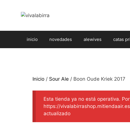
Saltar
al
contenido
inicio
novedades
alewives
catas pr
Inicio
/
Sour Ale
/ Boon Oude Kriek 2017
Esta tienda ya no está operativa. Por 
https://vivalabirrashop.mitiendaair.
actualizado