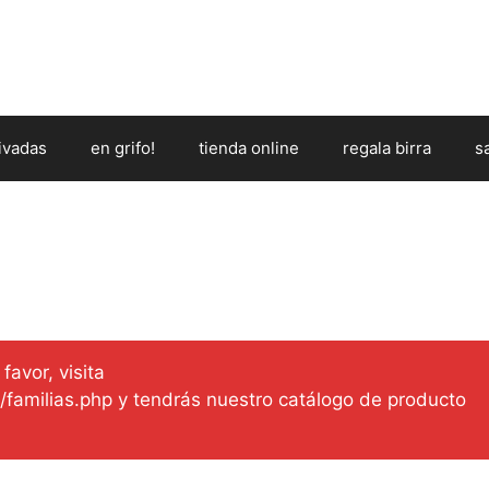
ivadas
en grifo!
tienda online
regala birra
s
favor, visita
es/familias.php y tendrás nuestro catálogo de producto