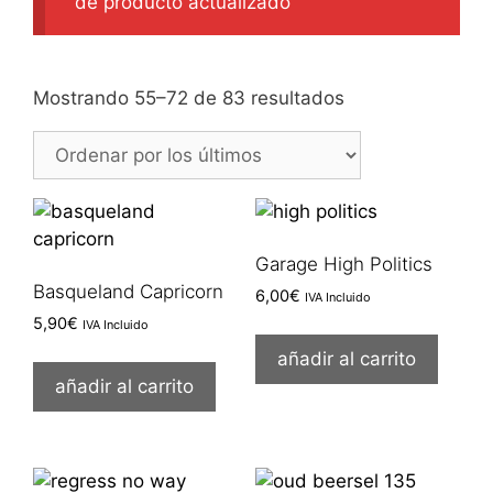
de producto actualizado
Ordenado
Mostrando 55–72 de 83 resultados
por
los
últimos
Garage High Politics
Basqueland Capricorn
6,00
€
IVA Incluido
5,90
€
IVA Incluido
añadir al carrito
añadir al carrito