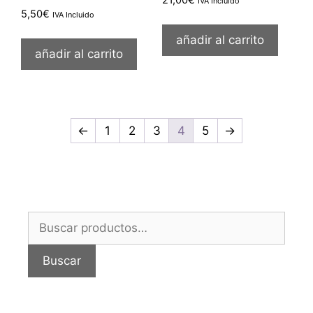
IVA Incluido
5,50
€
IVA Incluido
añadir al carrito
añadir al carrito
←
1
2
3
4
5
→
Buscar
por:
Buscar