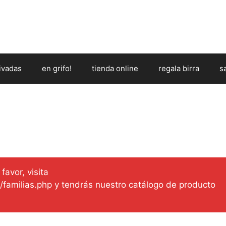
ivadas
en grifo!
tienda online
regala birra
s
favor, visita
es/familias.php y tendrás nuestro catálogo de producto