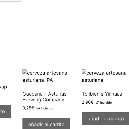
wap
Guadaña – Asturias
Tolibier´s Yiiihaaa
Brewing Company
2,90
€
IVA Incluido
3,25
€
IVA Incluido
ito
añadir al carrito
añadir al carrito