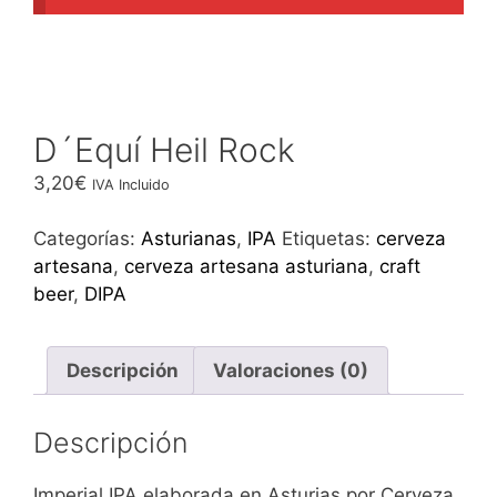
D´Equí Heil Rock
3,20
€
IVA Incluido
Categorías:
Asturianas
,
IPA
Etiquetas:
cerveza
artesana
,
cerveza artesana asturiana
,
craft
beer
,
DIPA
Descripción
Valoraciones (0)
Descripción
Imperial IPA elaborada en Asturias por Cerveza