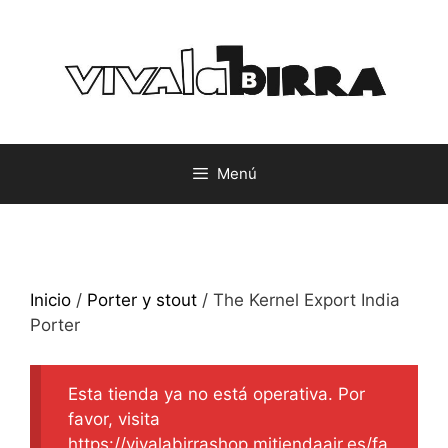
Saltar
al
contenido
Menú
Inicio
/
Porter y stout
/ The Kernel Export India
Porter
Esta tienda ya no está operativa. Por
favor, visita
https://vivalabirrashop.mitiendaair.es/fa