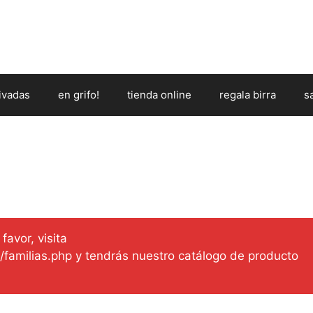
ivadas
en grifo!
tienda online
regala birra
s
favor, visita
es/familias.php y tendrás nuestro catálogo de producto