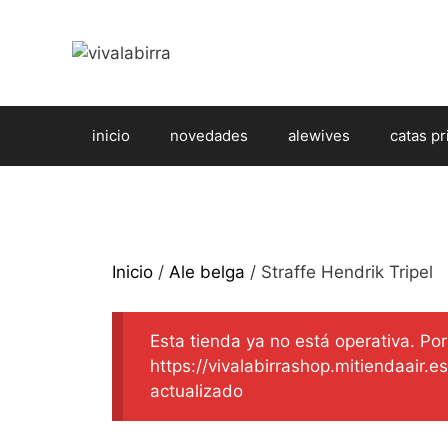
Saltar
al
contenido
inicio
novedades
alewives
catas pr
Inicio
/
Ale belga
/ Straffe Hendrik Tripel
Esta tienda ya no está operativa. Por 
https://vivalabirrashop.mitiendaair.
actualizado