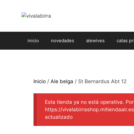
Saltar
al
contenido
inicio
novedades
alewives
catas pr
Inicio
/
Ale belga
/ St Bernardus Abt 12
Esta tienda ya no está operativa. Por 
https://vivalabirrashop.mitiendaair.
actualizado