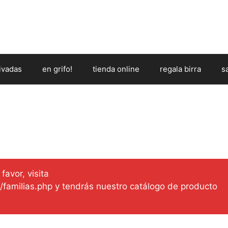
ivadas
en grifo!
tienda online
regala birra
s
favor, visita
es/familias.php y tendrás nuestro catálogo de producto