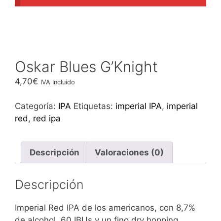
Oskar Blues G’Knight
4,70
€
IVA Incluido
Categoría:
IPA
Etiquetas:
imperial IPA
,
imperial
red
,
red ipa
Descripción
Valoraciones (0)
Descripción
Imperial Red IPA de los americanos, con 8,7%
de alcohol, 60 IBUs y un fino dry hopping.