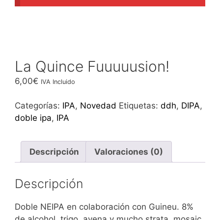
La Quince Fuuuuusion!
6,00
€
IVA Incluido
Categorías:
IPA
,
Novedad
Etiquetas:
ddh
,
DIPA
,
doble ipa
,
IPA
Descripción
Valoraciones (0)
Descripción
Doble NEIPA en colaboración con Guineu. 8%
de alcohol, trigo, avena y mucho strata, mosaic,