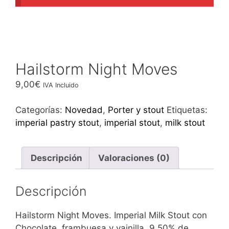
Hailstorm Night Moves
9,00
€
IVA Incluido
Categorías:
Novedad
,
Porter y stout
Etiquetas:
imperial pastry stout
,
imperial stout
,
milk stout
Descripción
Valoraciones (0)
Descripción
Hailstorm Night Moves. Imperial Milk Stout con
Chocolate, frambuesa y vainilla. 9,50% de