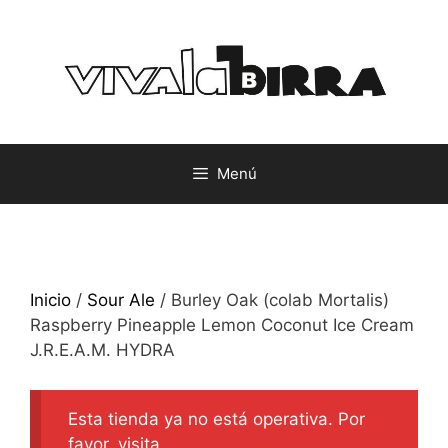
Saltar
al
contenido
Menú
Inicio
/
Sour Ale
/ Burley Oak (colab Mortalis)
Raspberry Pineapple Lemon Coconut Ice Cream
J.R.E.A.M. HYDRA
Esta tienda ya no está operativa. Por
favor, visita